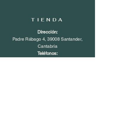
TIENDA
Dirección:
Padre Rábago 4, 39008 Santander,
Cantabria
​Teléfonos:
942 34 35 63
/
647 38 40 68
​Email:
florpaulasantander@hotmail.com
HORARIO
Abierto 365 días
Lunes - Domingo:
​​Mañanas: 9
:00 - 14:30
​Tardes: 16:
00 - 21:00