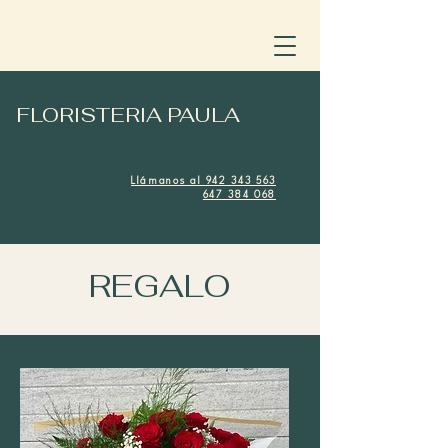
FLORISTERIA PAULA
Llámanos al 942 343 563
647 384 068
REGALO