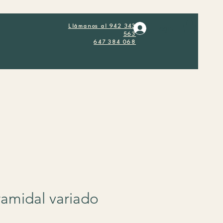
Llámanos al 942 343
Login
563
647 384 068
ramidal variado