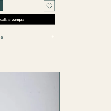
ealizar compra
es
están sujetos a disponibilidad en
o contar con las mismas flores,
posición lo más similar posible,
d y el diseño original.