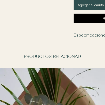
Agregar al carrito
R
Especificacion
Las flores y colores 
tienda. En caso de n
se realizará una com
PRODUCTOS RELACIONAD
manteniendo la calida