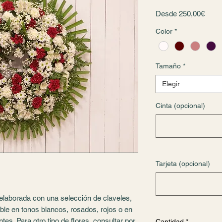
Preci
Desde
250,00€
de
Color
*
ofert
Tamaño
*
Elegir
Cinta (opcional)
Tarjeta (opcional)
 elaborada con una selección de claveles,
ible en tonos blancos, rosados, rojos o en
es. Para otro tipo de flores, consultar por
Cantidad
*