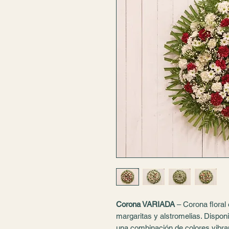
Corona VARIADA
– Corona floral
margaritas y alstromelias. Dispon
una combinación de colores vibrant