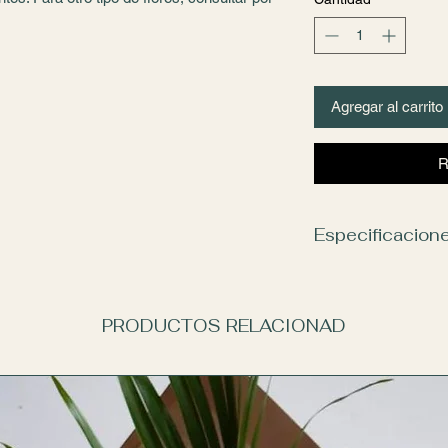
Agregar al carrito
R
Especificacion
Las flores y colores 
tienda. En caso de n
se realizará una com
PRODUCTOS RELACIONAD
manteniendo la calida