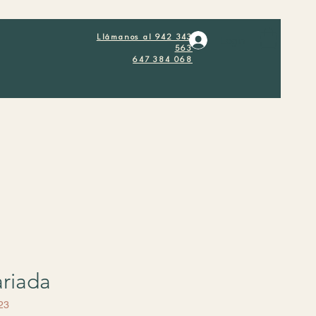
Llámanos al 942 343
Login
563
647 384 068
riada
23