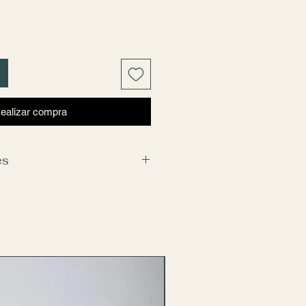
ealizar compra
es
están sujetos a disponibilidad en
o contar con las mismas flores,
posición lo más similar posible,
d y el diseño original.